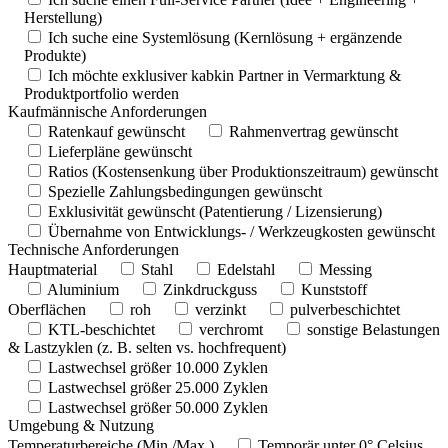
Herstellung)
Ich suche eine Systemlösung (Kernlösung + ergänzende
Produkte)
Ich möchte exklusiver kabkin Partner in Vermarktung &
Produktportfolio werden
Kaufmännische Anforderungen
Ratenkauf gewünscht
Rahmenvertrag gewünscht
Lieferpläne gewünscht
Ratios (Kostensenkung über Produktionszeitraum) gewünscht
Spezielle Zahlungsbedingungen gewünscht
Exklusivität gewünscht (Patentierung / Lizensierung)
Übernahme von Entwicklungs- / Werkzeugkosten gewünscht
Technische Anforderungen
Hauptmaterial
Stahl
Edelstahl
Messing
Aluminium
Zinkdruckguss
Kunststoff
Oberflächen
roh
verzinkt
pulverbeschichtet
KTL-beschichtet
verchromt
sonstige
Belastungen
& Lastzyklen (z. B. selten vs. hochfrequent)
Lastwechsel größer 10.000 Zyklen
Lastwechsel größer 25.000 Zyklen
Lastwechsel größer 50.000 Zyklen
Umgebung & Nutzung
Temperaturbereiche (Min./Max.)
Temporär unter 0° Celsius