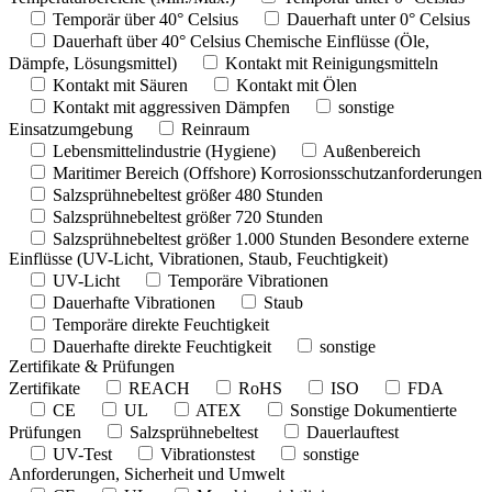
Temporär über 40° Celsius
Dauerhaft unter 0° Celsius
Dauerhaft über 40° Celsius
Chemische Einflüsse (Öle,
Dämpfe, Lösungsmittel)
Kontakt mit Reinigungsmitteln
Kontakt mit Säuren
Kontakt mit Ölen
Kontakt mit aggressiven Dämpfen
sonstige
Einsatzumgebung
Reinraum
Lebensmittelindustrie (Hygiene)
Außenbereich
Maritimer Bereich (Offshore)
Korrosionsschutzanforderungen
Salzsprühnebeltest größer 480 Stunden
Salzsprühnebeltest größer 720 Stunden
Salzsprühnebeltest größer 1.000 Stunden
Besondere externe
Einflüsse (UV-Licht, Vibrationen, Staub, Feuchtigkeit)
UV-Licht
Temporäre Vibrationen
Dauerhafte Vibrationen
Staub
Temporäre direkte Feuchtigkeit
Dauerhafte direkte Feuchtigkeit
sonstige
Zertifikate & Prüfungen
Zertifikate
REACH
RoHS
ISO
FDA
CE
UL
ATEX
Sonstige
Dokumentierte
Prüfungen
Salzsprühnebeltest
Dauerlauftest
UV-Test
Vibrationstest
sonstige
Anforderungen, Sicherheit und Umwelt